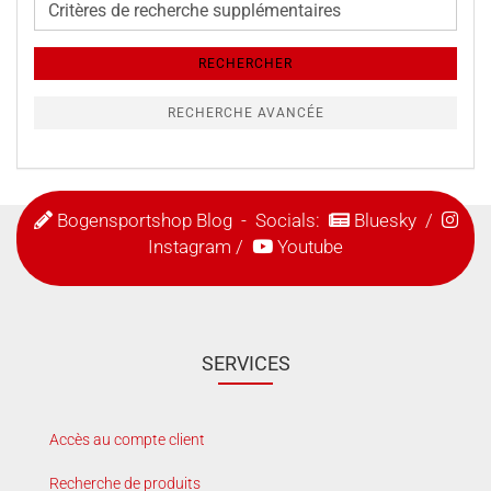
de
recherche
RECHERCHER
supplémentaires
RECHERCHE AVANCÉE
Bogensportshop Blog
- Socials:
Bluesky
/
Instagram
/
Youtube
SERVICES
Accès au compte client
Recherche de produits