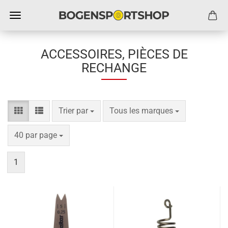
ACCESSOIRES, PIÈCES DE
RECHANGE
Trier par
par page
Trier par
Tous les marques
par page
40 par page
1