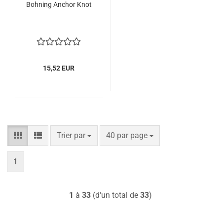
Bohning Anchor Knot
15,52 EUR
Trier par
par page
Trier par
40 par page
1
1
à
33
(d'un total de
33
)