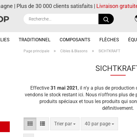
magne | Plus de 30 000 clients satisfaits |
Livraison gratuit
Recherche..
LIES
TRADITIONNEL
COMPOSANTS
FLÈCHES
ÉQU
»
»
Page principale
Cibles & Blasons
SICHTKRAFT
SICHTKRAF
Effective
31 mai 2021
, il n'y a plus de producti
vendons le stock restant ici. Nous n'offrons plus d
produits spéciaux et tous les produits qui son
définitivement.
Trier par
par page
Trier par
40 par page