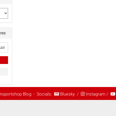
ires
nsportshop Blog
- Socials:
Bluesky
/
Instagram
/