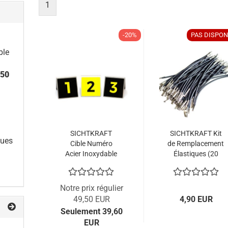
1
-20%
PAS DISPON
ble
,50
SICHTKRAFT
SICHTKRAFT Kit
ques
Cible Numéro
de Remplacement
Acier Inoxydable
Élastiques (20
(5 unités)
Pcs.)
Notre prix régulier
49,50 EUR
4,90 EUR
Seulement 39,60
EUR