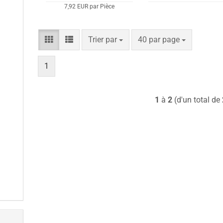
7,92 EUR par Pièce
Trier par
par page
Trier par
40 par page
1
1
à
2
(d'un total de