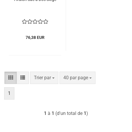
76,38 EUR
Trier par
par page
Trier par
40 par page
1
1
à
1
(d'un total de
1
)