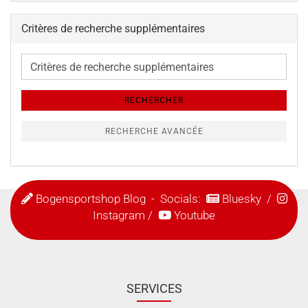
Critères de recherche supplémentaires
Critères
de
recherche
RECHERCHER
supplémentaires
RECHERCHE AVANCÉE
Bogensportshop Blog
- Socials:
Bluesky
/
Instagram
/
Youtube
SERVICES