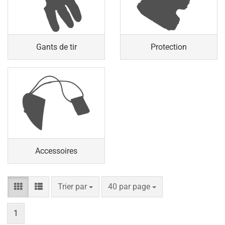
Gants de tir
Protection
Accessoires
Trier par
par page
Trier par
40 par page
1