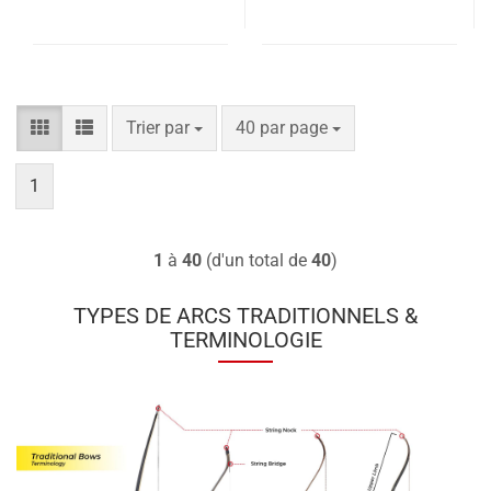
Trier par
par page
Trier par
40 par page
1
1
à
40
(d'un total de
40
)
TYPES DE ARCS TRADITIONNELS &
TERMINOLOGIE