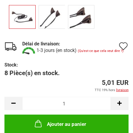
Délai de livraison:
A
1-3 jours (en stock)
(Qu'est-ce que cela veut dire ?)
à
Stock:
l
8 Pièce(s) en stock.
l
5,01 EUR
d
TTC 19% hors
livraison
s
Ajouter au panier