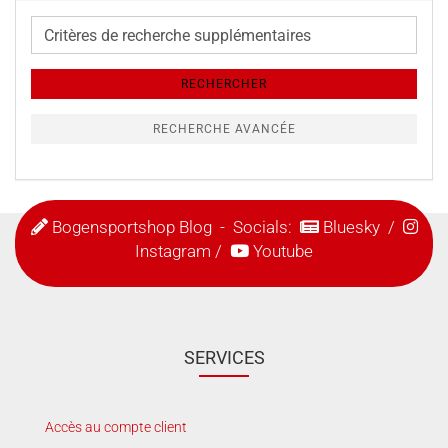
Critères
de
recherche
RECHERCHER
supplémentaires
RECHERCHE AVANCÉE
Bogensportshop Blog
- Socials:
Bluesky
/
Instagram
/
Youtube
SERVICES
Accès au compte client