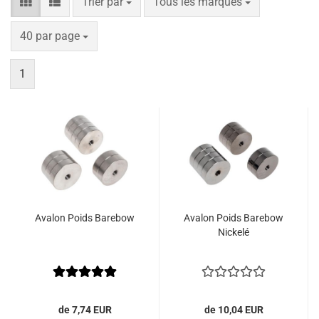
Trier par
par page
Trier par
Tous les marques
par page
40 par page
1
Avalon Poids Barebow
Avalon Poids Barebow
Nickelé
de 7,74 EUR
de 10,04 EUR