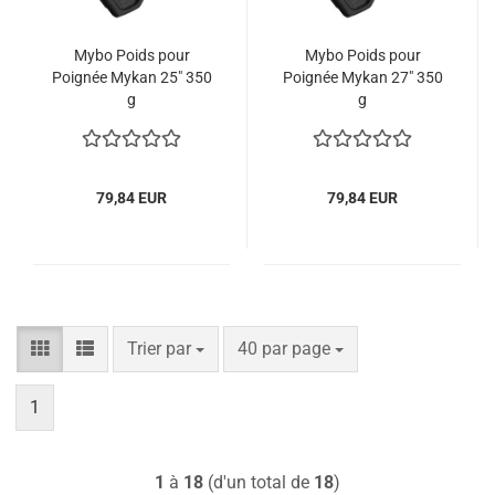
Mybo Poids pour
Mybo Poids pour
Poignée Mykan 25" 350
Poignée Mykan 27" 350
g
g
79,84 EUR
79,84 EUR
Trier par
par page
Trier par
40 par page
1
1
à
18
(d'un total de
18
)