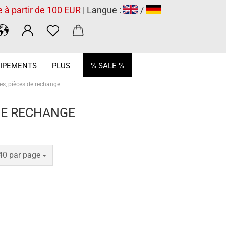
e à partir de 100 EUR
| Langue :
/
.
IPEMENTS
PLUS
% SALE %
es, pièces de rechange
DE RECHANGE
par page
40 par page