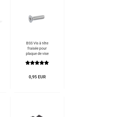
BSS Vis à tête
fraisée pour
plaque de vise
UNC N° 10 - 24" x
3/4"
0,95 EUR