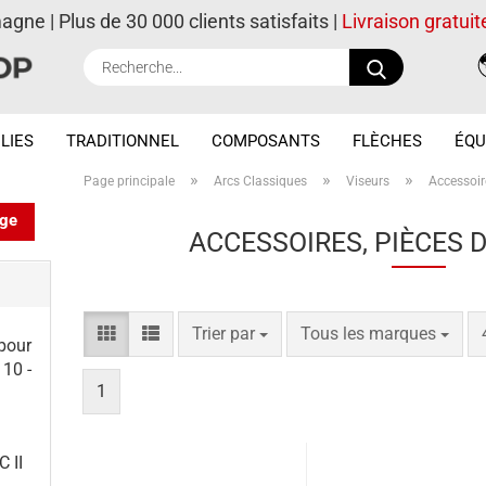
magne | Plus de 30 000 clients satisfaits |
Livraison gratuit
Recherche..
LIES
TRADITIONNEL
COMPOSANTS
FLÈCHES
ÉQU
»
»
»
Page principale
Arcs Classiques
Viseurs
Accessoir
nge
ACCESSOIRES, PIÈCES 
Trier par
par page
Trier par
Tous les marques
 pour
 10 -
1
 II