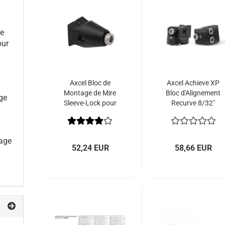
ge
our
Axcel Bloc de
Axcel Achieve XP
Montage de Mire
Bloc d'Alignement
ge
Sleeve-Lock pour
Recurve 8/32"
Achieve / Achieve
Noir
XP UNC 8-32
age
52,24 EUR
58,66 EUR