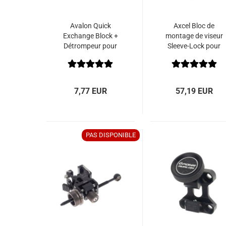
Avalon Quick
Axcel Bloc de
Exchange Block +
montage de viseur
Détrompeur pour
Sleeve-Lock pour
viseur Tec One /
Achieve XP PRO
Tec Hybrid
UNC 8-32
7,77 EUR
57,19 EUR
PAS DISPONIBLE