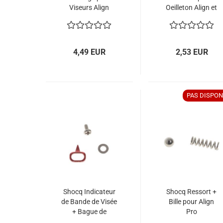
Viseurs Align
Oeilleton Align et
Aluminium
Align Pro
4,49 EUR
2,53 EUR
PAS DISPON
Shocq Indicateur
Shocq Ressort +
de Bande de Visée
Bille pour Align
+ Bague de
Pro
Distance Align Pro