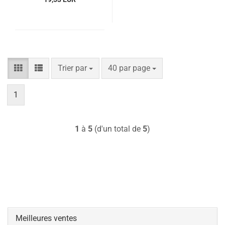
Trier par
par page
Trier par
40 par page
1
1
à
5
(d'un total de
5
)
Meilleures ventes