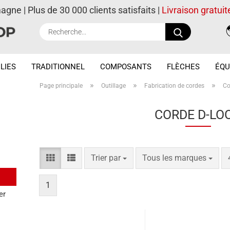
magne | Plus de 30 000 clients satisfaits |
Livraison gratuit
Recherche..
LIES
TRADITIONNEL
COMPOSANTS
FLÈCHES
ÉQU
»
»
»
Page principale
Outillage
Fabrication de cordes
Co
CORDE D-LO
Trier par
par page
Trier par
Tous les marques
1
er