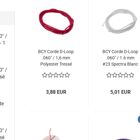
0" /
- 1
BCY Corde D-Loop
BCY Corde D-Loop
.060" / 1,6 mm
.060" / 1.6 mm
Polyester Tressé
#23 Spectra Blanc
0" /
Rouge - 1 m
- 1 m
ssé
3,88 EUR
5,01 EUR
te
0" /
sé