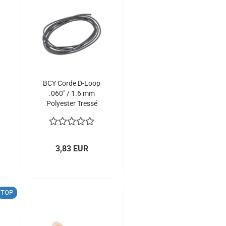
BCY Corde D-Loop
.060" / 1.6 mm
Polyester Tressé
Noir ou Argent - 1
m
3,83 EUR
TOP