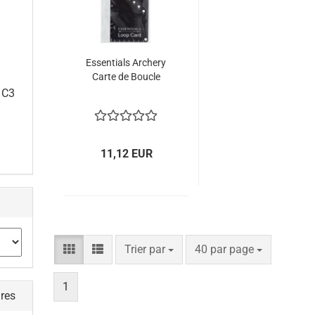
Essentials Archery
Carte de Boucle
 C3
11,12 EUR
Trier par
par page
Trier par
40 par page
1
ires