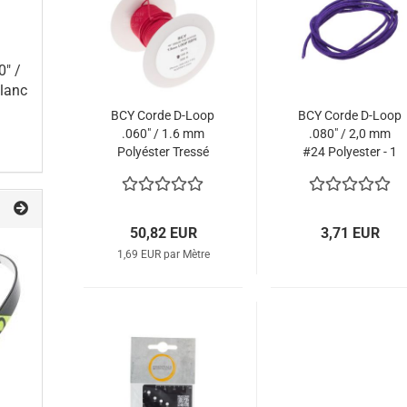
0" /
lanc
BCY Corde D-Loop
BCY Corde D-Loop
.060" / 1.6 mm
.080" / 2,0 mm
Polyéster Tressé
#24 Polyester - 1
Rouge - Bobine de
m
30 m
50,82 EUR
3,71 EUR
1,69 EUR par Mètre