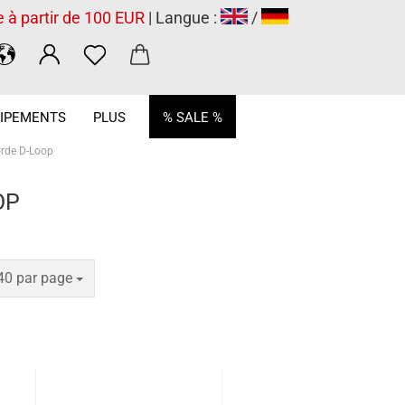
e à partir de 100 EUR
| Langue :
/
.
IPEMENTS
PLUS
% SALE %
rde D-Loop
OP
par page
40 par page