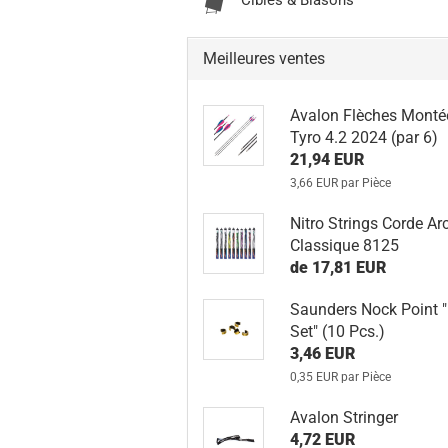
Cibles & Blasons
Meilleures ventes
Avalon Flèches Monté
Tyro 4.2 2024 (par 6)
21,94 EUR
3,66 EUR par Pièce
Nitro Strings Corde Ar
Classique 8125
de 17,81 EUR
Saunders Nock Point 
Set" (10 Pcs.)
3,46 EUR
0,35 EUR par Pièce
Avalon Stringer
4,72 EUR