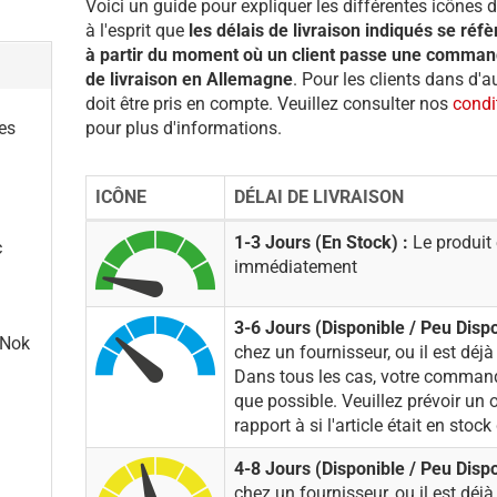
Voici un guide pour expliquer les différentes icônes d
à l'esprit que
les délais de livraison indiqués se réf
à partir du moment où un client passe une commande
de livraison en Allemagne
. Pour les clients dans d'
doit être pris en compte. Veuillez consulter nos
condi
es
pour plus d'informations.
ICÔNE
DÉLAI DE LIVRAISON
1-3 Jours (En Stock) :
Le produit 
c
immédiatement
3-6 Jours (Disponible /
Peu Dispo
"Nok
chez un fournisseur, ou il est déjà
Dans tous les cas, votre command
que possible. Veuillez prévoir un
rapport à si l'article était en stoc
4-8 Jours (Disponible /
Peu Disp
chez un fournisseur, ou il est déjà