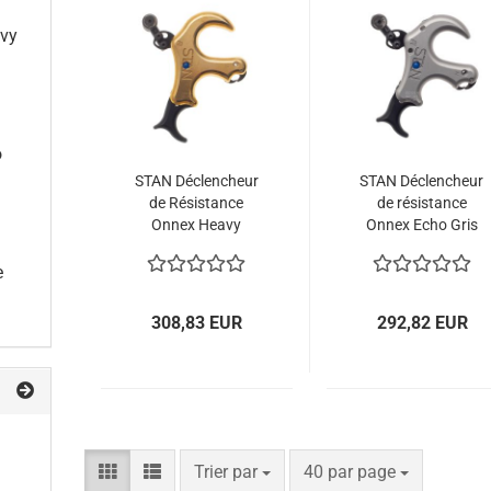
avy
o
STAN Déclencheur
STAN Déclencheur
de Résistance
de résistance
Onnex Heavy
Onnex Echo Gris
Metal
e
308,83 EUR
292,82 EUR
Trier par
par page
Trier par
40 par page