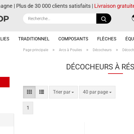
magne | Plus de 30 000 clients satisfaits |
Livraison gratuit
Recherche..
LIES
TRADITIONNEL
COMPOSANTS
FLÈCHES
ÉQU
»
»
»
Page principale
Arcs à Poulies
Décocheurs
Décoch
DÉCOCHEURS À RÉ
Trier par
par page
Trier par
40 par page
1