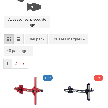
Accessoires, pièces de
rechange
Trier par
par page
Trier par
Tous les marques
par page
40 par page
1
2
»
TOP
-9%