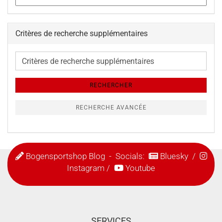
Critères de recherche supplémentaires
Critères
de
recherche
RECHERCHER
supplémentaires
RECHERCHE AVANCÉE
Bogensportshop Blog
- Socials:
Bluesky
/
Instagram
/
Youtube
SERVICES