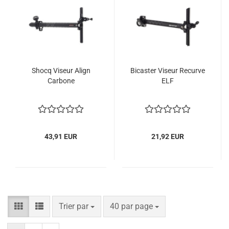
Shocq Viseur Align
Bicaster Viseur Recurve
Carbone
ELF
43,91 EUR
21,92 EUR
Trier par
par page
Trier par
40 par page