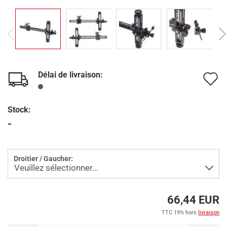
Délai de livraison:
A
à
Stock:
l
-
l
d
Droitier / Gaucher:
s
66,44 EUR
TTC 19% hors
livraison