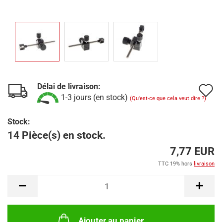
Délai de livraison:
A
1-3 jours (en stock)
(Qu'est-ce que cela veut dire ?)
à
Stock:
l
14 Pièce(s) en stock.
l
7,77 EUR
d
TTC 19% hors
livraison
s
Ajouter au panier