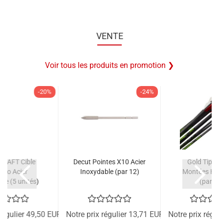
VENTE
Voir tous les produits en promotion ❯
-20%
-24%
KRAFT Cible
Decut Pointes X10 Acier
Gold Tip F
éro Acier
Inoxydable (par 12)
Montées Hu
le (5 unités)
(par 1
 régulier 49,50 EUR
Notre prix régulier 13,71 EUR
Notre prix régu