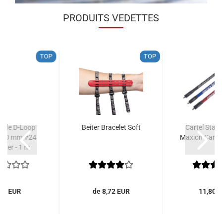
PRODUITS VEDETTES
TOP
TOP
orde D-Loop
Beiter Bracelet Soft
Cartel Stabi
/ 2,0 mm #24
Maxion Carbo
ster - 1 m
,71 EUR
de 8,72 EUR
11,80 