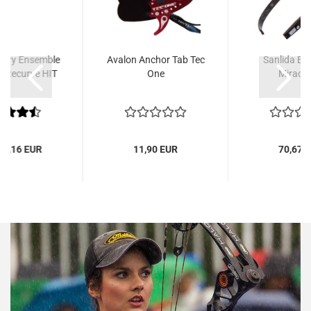
hery Ensemble
Avalon Anchor Tab Tec
Sanlida Br
t Recurve HIT
One
Miracle
04,16 EUR
11,90 EUR
70,67 