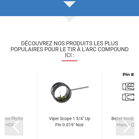
DÉCOUVREZ NOS PRODUITS LES PLUS
POPULAIRES POUR LE TIR À L'ARC COMPOUND
ICI :
pose flèche
Viper Scope 1 3/4" Up
Beiter Nock à
tra HDX
Pin 0.019" Noir
Hunter (25 