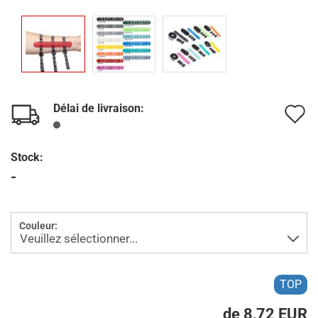
Délai de livraison:
A
à
Stock:
l
-
l
d
Couleur:
s
TOP
de 8,72 EUR