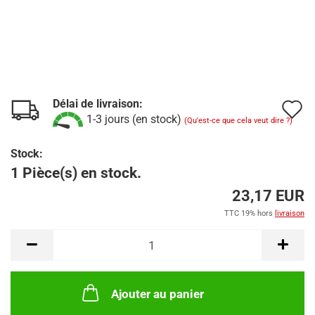
Délai de livraison:
A
1-3 jours (en stock)
(Qu'est-ce que cela veut dire ?)
à
Stock:
l
1 Pièce(s) en stock.
l
23,17 EUR
d
TTC 19% hors
livraison
s
Ajouter au panier