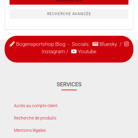
RECHERCHER
supplémentaires
RECHERCHE AVANCÉE
Bogensportshop Blog
- Socials:
Bluesky
/
Instagram
/
Youtube
SERVICES
Accès au compte client
Recherche de produits
Mentions légales