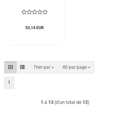
52,14 EUR
Trier par
par page
Trier par
40 par page
1
1
à
13
(d'un total de
13
)