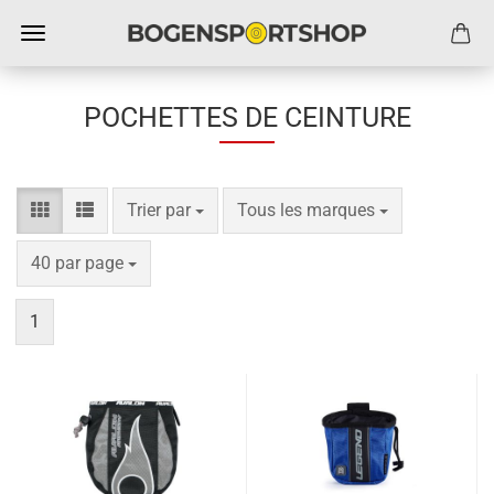
POCHETTES DE CEINTURE
Trier par
par page
Trier par
Tous les marques
par page
40 par page
1