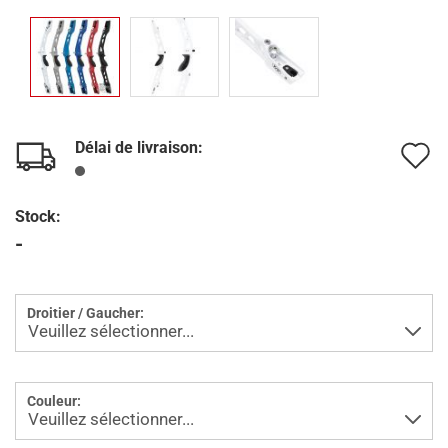
Délai de livraison:
A
à
Stock:
l
-
l
d
Droitier / Gaucher:
s
Couleur: