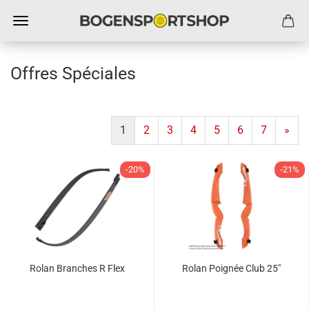
Offres Spéciales
1
2
3
4
5
6
7
»
-20%
-21%
Rolan Branches R Flex
Rolan Poignée Club 25"