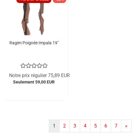
Ragim Poignée Impala 19"
Notre prix régulier 75,89 EUR
Seulement 59,00 EUR
1
2
3
4
5
6
7
»