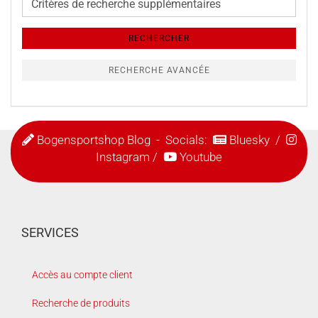
de
recherche
RECHERCHER
supplémentaires
RECHERCHE AVANCÉE
Bogensportshop Blog
- Socials:
Bluesky
/
Instagram
/
Youtube
SERVICES
Accès au compte client
Recherche de produits