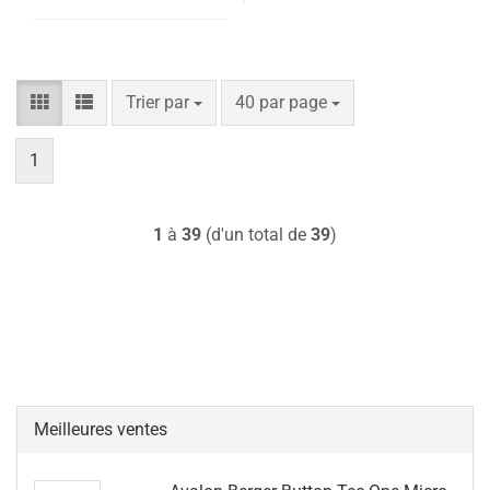
Trier par
par page
Trier par
40 par page
1
1
à
39
(d'un total de
39
)
Meilleures ventes