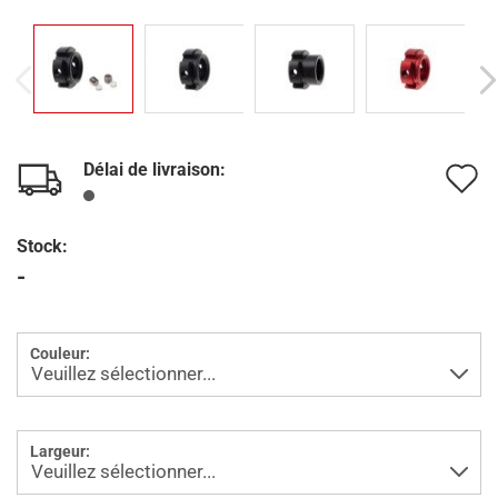
Délai de livraison:
A
à
Stock:
l
-
l
d
Couleur:
s
Largeur: