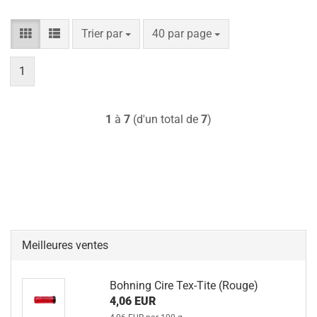
Trier par
par page
Trier par
40 par page
1
1
à
7
(d'un total de
7
)
Meilleures ventes
Bohning Cire Tex-Tite (Rouge)
4,06 EUR