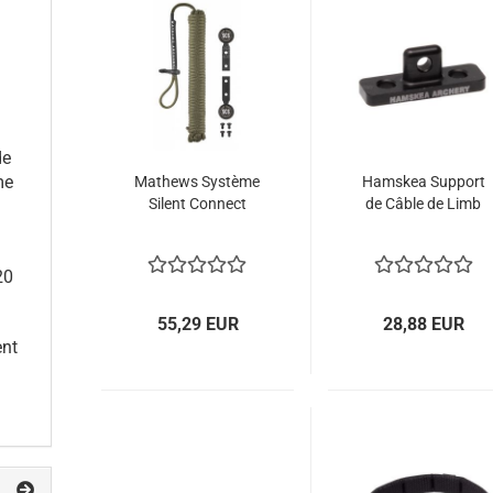
de
me
Mathews Système
Hamskea Support
Silent Connect
de Câble de Limb
20
55,29 EUR
28,88 EUR
ent