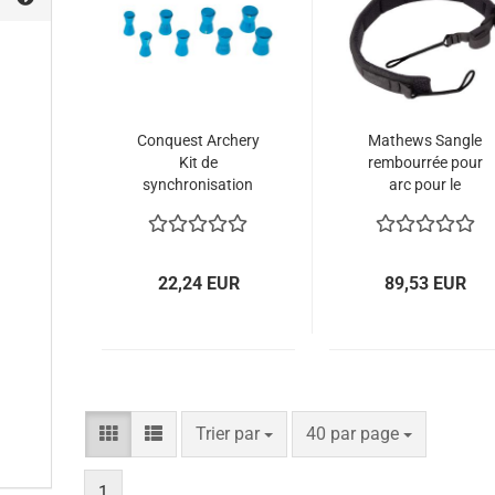
Conquest Archery
Mathews Sangle
Kit de
rembourrée pour
synchronisation
arc pour le
In Time
système Silent
Connect
22,24 EUR
89,53 EUR
Trier par
par page
Trier par
40 par page
1