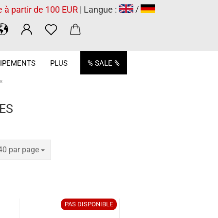
e à partir de 100 EUR
| Langue :
/
.
IPEMENTS
PLUS
% SALE %
s
ES
par page
40 par page
PAS DISPONIBLE