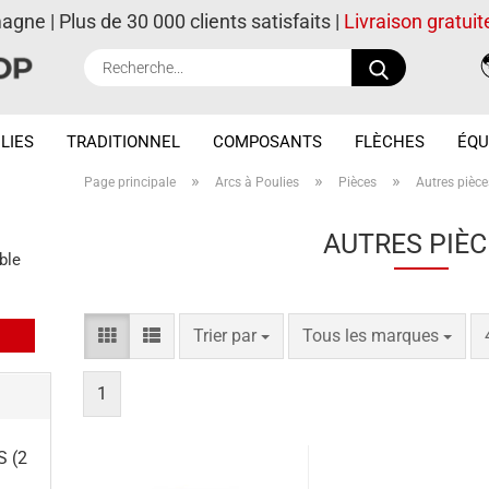
magne | Plus de 30 000 clients satisfaits |
Livraison gratuit
Recherche..
LIES
TRADITIONNEL
COMPOSANTS
FLÈCHES
ÉQU
»
»
»
Page principale
Arcs à Poulies
Pièces
Autres pièce
AUTRES PIÈC
ble
Trier par
par page
Trier par
Tous les marques
1
S (2