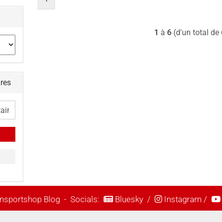
1
à
6
(d'un total de
ires
nsportshop Blog
- Socials:
Bluesky
/
Instagram
/