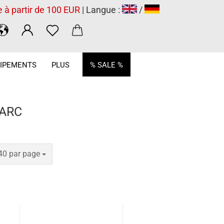
e à partir de 100 EUR
| Langue :
/
.
IPEMENTS
PLUS
% SALE %
 ARC
par page
40 par page