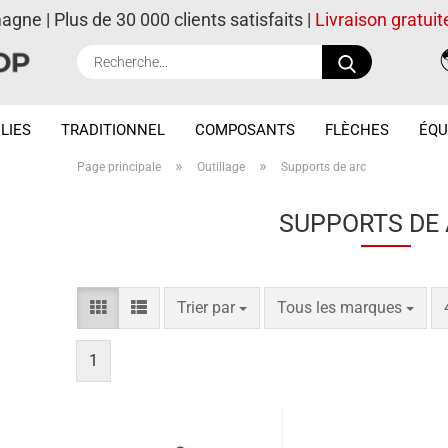
magne | Plus de 30 000 clients satisfaits |
Livraison gratuit
Recherche..
LIES
TRADITIONNEL
COMPOSANTS
FLÈCHES
ÉQU
»
»
Page principale
Outillage
Supports de arc
SUPPORTS DE
Trier par
par page
Trier par
Tous les marques
1