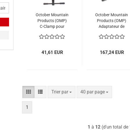
October Mountain
October Mountain
Products (OMP)
Products (OMP)
C-Clamp pour
Adaptateur de
Versa-Cradle
Large Patin pour
Versa-Cradle
41,61 EUR
167,24 EUR
Trier par
par page
Trier par
40 par page
1
1
à
12
(d'un total de