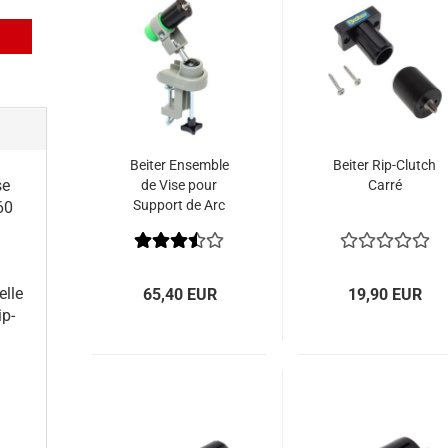
Beiter Ensemble
Beiter Rip-Clutch
se
de Vise pour
Carré
Support de Arc
60
360 Degrés
elle
65,40 EUR
19,90 EUR
ip-