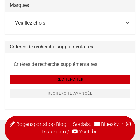
Marques
Critères de recherche supplémentaires
Critères
de
recherche
RECHERCHER
supplémentaires
RECHERCHE AVANCÉE
Bogensportshop Blog
- Socials:
Bluesky
/
Instagram
/
Youtube