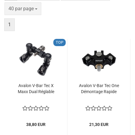
par page
40 par page
1
TOP
Avalon V-Bar Tec X
Avalon V-Bar Tec One
Maxx Dual Réglable
Démontage Rapide
38,80 EUR
21,30 EUR