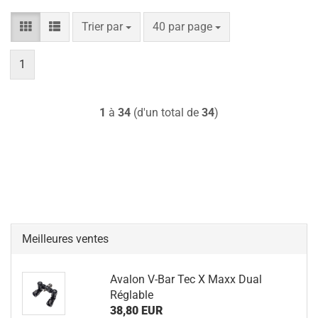
Trier par
par page
Trier par
40 par page
1
1
à
34
(d'un total de
34
)
Meilleures ventes
Avalon V-Bar Tec X Maxx Dual
Réglable
38,80 EUR