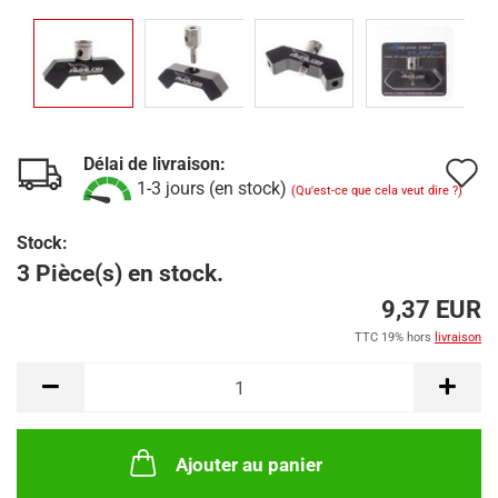
Délai de livraison:
A
1-3 jours (en stock)
(Qu'est-ce que cela veut dire ?)
à
Stock:
l
3 Pièce(s) en stock.
l
9,37 EUR
d
TTC 19% hors
livraison
s
Ajouter au panier