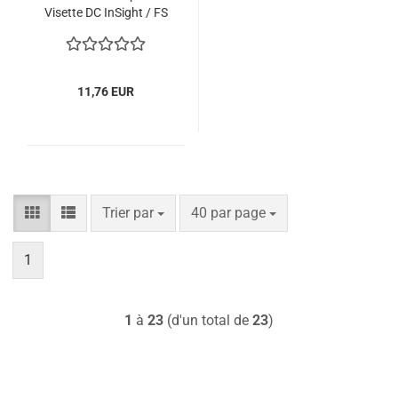
Visette DC InSight / FS
Raptor
11,76 EUR
Trier par
par page
Trier par
40 par page
1
1
à
23
(d'un total de
23
)