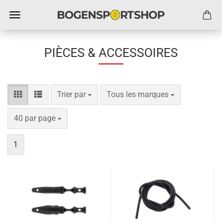
PIÈCES & ACCESSOIRES
Trier par
par page
Trier par
Tous les marques
par page
40 par page
1