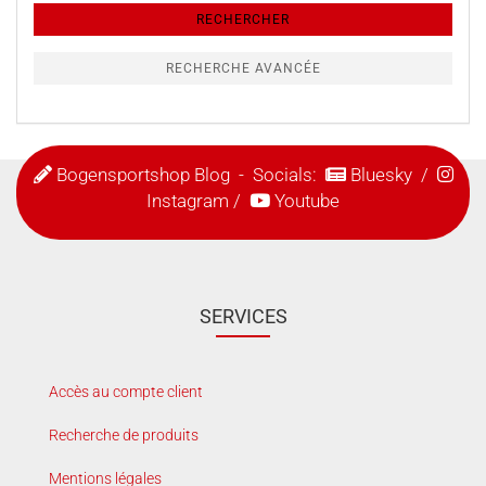
recherche
RECHERCHER
supplémentaires
RECHERCHE AVANCÉE
Bogensportshop Blog
- Socials:
Bluesky
/
Instagram
/
Youtube
SERVICES
Accès au compte client
Recherche de produits
Mentions légales