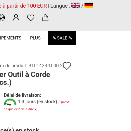
e à partir de 100 EUR
| Langue :
/
.
IPEMENTS
PLUS
% SALE %
Ajouter
o de produit:
B101428-1000-2
)
er Outil à Corde
à
cs.)
la
liste
Délai de livraison:
1-3 jours (en stock)
(Qu'est-
de
ce que cela veut dire ?)
souhaits
ce(s) en stock.