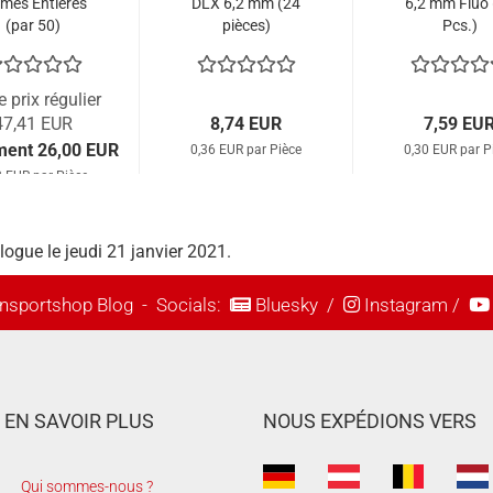
mes Entières
DLX 6,2 mm (24
6,2 mm Fluo 
(par 50)
pièces)
Pcs.)
e prix régulier
47,41 EUR
8,74 EUR
7,59 EU
ment 26,00 EUR
0,36 EUR par Pièce
0,30 EUR par P
2 EUR par Pièce
logue le jeudi 21 janvier 2021.
nsportshop Blog
- Socials:
Bluesky
/
Instagram
/
EN SAVOIR PLUS
NOUS EXPÉDIONS VERS
Qui sommes-nous ?