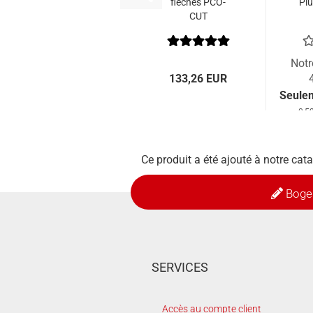
flèches PCO-
Plu
CUT
Notr
133,26 EUR
Seule
0,5
Ce produit a été ajouté à notre cata
Boge
SERVICES
Accès au compte client