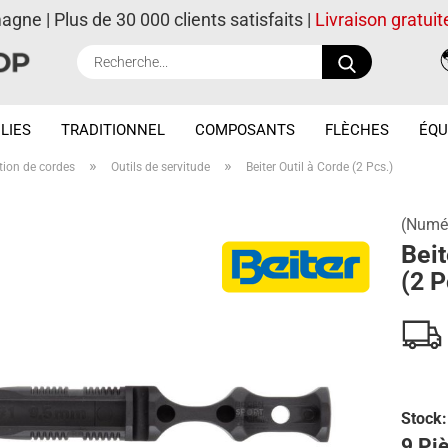
magne | Plus de 30 000 clients satisfaits |
Livraison gratuit
Recherche..
LIES
TRADITIONNEL
COMPOSANTS
FLÈCHES
ÉQU
»
»
tion de cordes
Outils de servitude
Beiter Outil à Corde (2 Pcs.)
(Numér
Beit
(2 P
Stock:
9 Piè