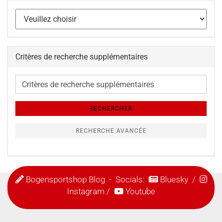
Critères de recherche supplémentaires
Critères
de
recherche
RECHERCHER
supplémentaires
RECHERCHE AVANCÉE
Bogensportshop Blog
- Socials:
Bluesky
/
Instagram
/
Youtube