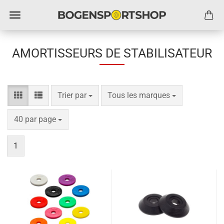
AMORTISSEURS DE STABILISATEUR
Trier par
par page
Trier par
Tous les marques
par page
40 par page
1