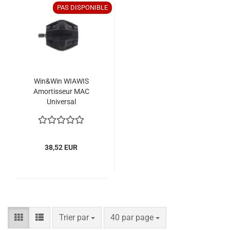
PAS DISPONIBLE
Win&Win WIAWIS
Amortisseur MAC
Universal
38,52 EUR
Trier par
par page
Trier par
40 par page