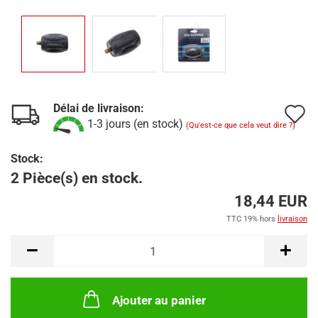
Délai de livraison:
A
1-3 jours (en stock)
(Qu'est-ce que cela veut dire ?)
à
Stock:
l
2 Pièce(s) en stock.
l
18,44 EUR
d
TTC 19% hors
livraison
s
Ajouter au panier