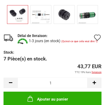
Délai de livraison:
A
1-3 jours (en stock)
(Qu'est-ce que cela veut dire ?)
à
Stock:
l
7 Pièce(s) en stock.
l
43,77 EUR
d
TTC 19% hors
livraison
s
Ajouter au panier