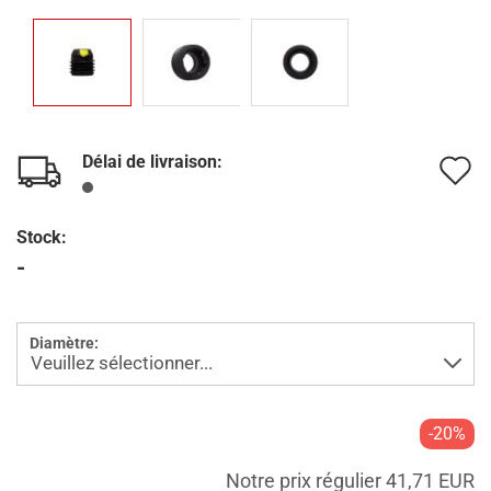
Délai de livraison:
A
à
Stock:
l
-
l
d
Diamètre:
s
-20%
Notre prix régulier 41,71 EUR