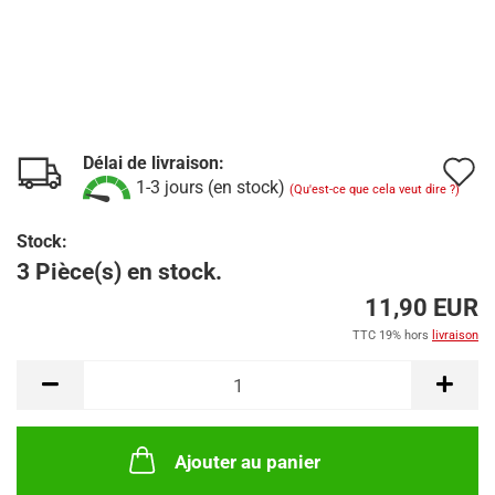
Délai de livraison:
A
1-3 jours (en stock)
(Qu'est-ce que cela veut dire ?)
à
Stock:
l
3 Pièce(s) en stock.
l
11,90 EUR
d
TTC 19% hors
livraison
s
Ajouter au panier