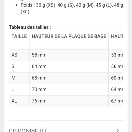
Poids : 30 g (XS), 40 g (S), 42 g (M), 45 g (L), 48 g
(XL)
Tableau des tailles
:
TAILLE
HAUTEUR DE LA PLAQUE DE BASE
HAUTEUR
XS
58 mm
53 mm
S
64 mm
56 mm
M
68 mm
60 mm
L
70 mm
64 mm
XL
76 mm
67 mm
DISPONIBILITÉ