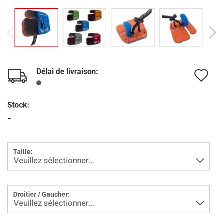
Délai de livraison:
A
à
Stock:
l
-
l
d
Taille:
s
Droitier / Gaucher: