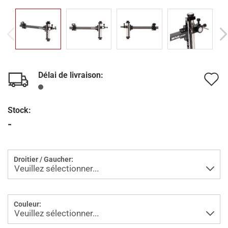
Délai de livraison:
A
à
Stock:
l
-
l
d
Droitier / Gaucher:
s
Couleur: