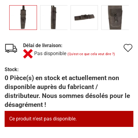
Délai de livraison:
A
Pas disponible
(Qu'est-ce que cela veut dire ?)
à
l
Stock:
0 Pièce(s) en stock et actuellement non
l
disponible auprès du fabricant /
d
distributeur. Nous sommes désolés pour le
s
désagrément !
Ce produit n'est pas disponible.