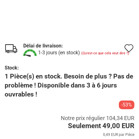
Délai de livraison:
A
1-3 jours (en stock)
(Qu'est-ce que cela veut dire ?)
à
Stock:
l
1 Pièce(s) en stock. Besoin de plus ? Pas de
l
problème ! Disponible dans 3 à 6 jours
d
ouvrables !
s
-53%
Notre prix régulier 104,34 EUR
Seulement 49,00 EUR
0,49 EUR par Pièce