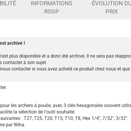
BILITÉ
INFORMATIONS
ÉVOLUTION D
RSGP
PRIX
est archivé !
n'est plus disponible et a donc été archivé. Il ne sera pas réappr
 contacter à son sujet.
ous contacter si vous avez acheté ce produit chez nous et que
ter.
our les archers à poulie, avec 3 clés hexagonales souvent utilisé
ilite la sélection de l'outil souhaité.
suivantes : T27, T25, T20, T15, T10, T8, Hex 1/4", 7/32", 3/32".
ne par Wiha.