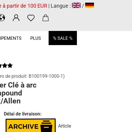
e à partir de 100 EUR
| Langue :
/
.
IPEMENTS
PLUS
% SALE %
o de produit:
B100199-1000-1
)
er Clé à arc
pound
/Allen
Délai de livraison:
Article