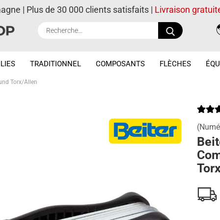
magne | Plus de 30 000 clients satisfaits |
Livraison gratuit
Recherche..
LIES
TRADITIONNEL
COMPOSANTS
FLÈCHES
ÉQU
und Torx/Allen
(Numér
Beit
Com
Torx