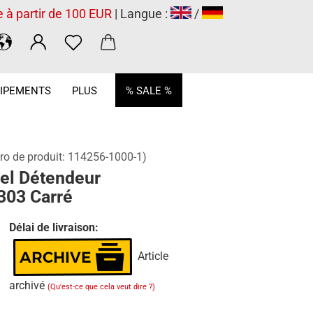
e à partir de 100 EUR
| Langue :
/
.
IPEMENTS
PLUS
% SALE %
o de produit:
114256-1000-1
)
tel Détendeur
303 Carré
Délai de livraison:
Article
archivé
(Qu'est-ce que cela veut dire ?)