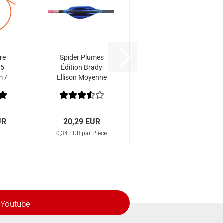
re
Spider Plumes
25
Édition Brady
m /
Ellison Moyenne
1,8" (60 Pcs.)
UR
20,29 EUR
0,34 EUR par Pièce
Youtube