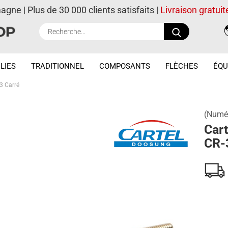
magne | Plus de 30 000 clients satisfaits |
Livraison gratuit
Recherche..
LIES
TRADITIONNEL
COMPOSANTS
FLÈCHES
ÉQU
3 Carré
(Numér
Car
CR-