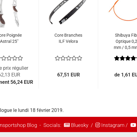
ore Poignée
Core Branches
Shibuya Fib
Astral 25"
ILF Velora
Optique 0,
mm / 0,5 m
0,75 mm
e prix régulier
62,13 EUR
67,51 EUR
de 1,61 E
ment 56,24 EUR
logue le lundi 18 février 2019.
nsportshop Blog
- Socials:
Bluesky
/
Instagram
/