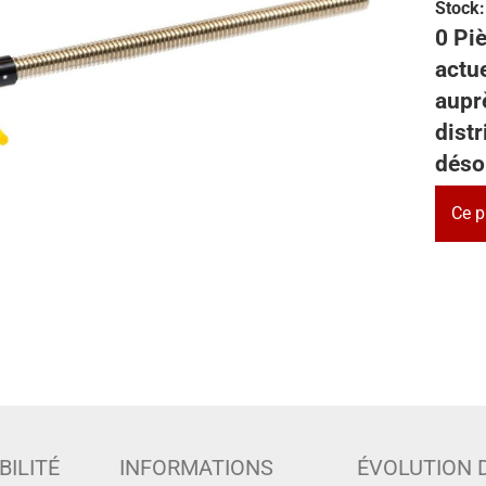
Stock:
0 Piè
actu
auprè
dist
déso
Ce p
BILITÉ
INFORMATIONS
ÉVOLUTION 