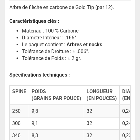
Arbre de flèche en carbone de Gold Tip (par 12).
Caractéristiques clés :
Matériau : 100 % Carbone
Diamètre Intérieur : .166"
Le paquet contient :
Arbres et nocks
.
Tolérance de Droiture : ± .006".
Tolérance de Poids : ± 2 gr.
Spécifications techniques :
SPINE
POIDS
LONGUEUR
DIAMÈT
(GRAINS PAR POUCE)
(EN POUCES)
(EN PO
250
9,8
32
0,245
300
9,1
32
0,240
340
8,3
32
0,234