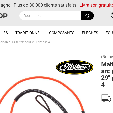
magne | Plus de 30 000 clients satisfaits |
Livraison gratuit
Recherche..
LIES
TRADITIONNEL
COMPOSANTS
FLÈCHES
ÉQU
ortable S.A.S. 29" pour V3X/Phase 4
(Numér
Mat
arc 
29"
4