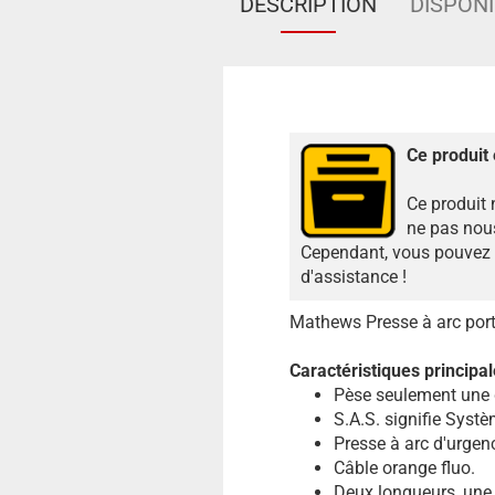
DESCRIPTION
DISPONI
Ce produit 
Ce produit 
ne pas nous
Cependant, vous pouvez n
d'assistance !
Mathews Presse à arc port
Caractéristiques principal
Pèse seulement une 
S.A.S. signifie Systè
Presse à arc d'urgenc
Câble orange fluo.
Deux longueurs, une 