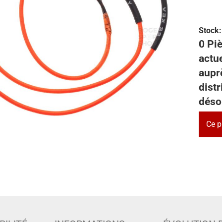
Stock:
0 Piè
actu
auprè
dist
déso
Ce p