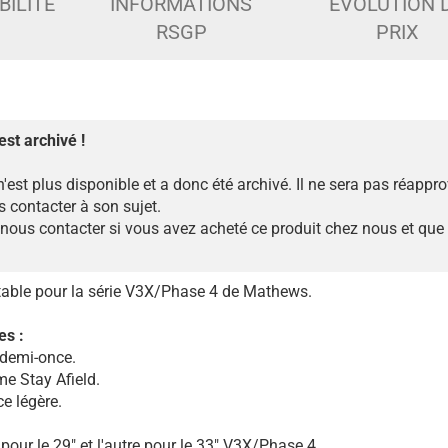
BILITÉ
INFORMATIONS
ÉVOLUTION 
RSGP
PRIX
est archivé !
n'est plus disponible et a donc été archivé. Il ne sera pas réappr
 contacter à son sujet.
ous contacter si vous avez acheté ce produit chez nous et que
able pour la série V3X/Phase 4 de Mathews.
es :
demi-once.
me Stay Afield.
e légère.
pour le 29" et l'autre pour le 33" V3X/Phase 4.