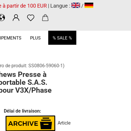
e à partir de 100 EUR
| Langue :
/
.
IPEMENTS
PLUS
% SALE %
o de produit:
SS0806-59060-1
)
hews Presse à
portable S.A.S.
 pour V3X/Phase
Délai de livraison:
Article