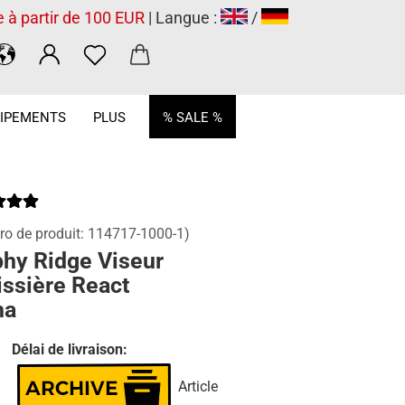
e à partir de 100 EUR
| Langue :
/
.
IPEMENTS
PLUS
% SALE %
o de produit:
114717-1000-1
)
phy Ridge Viseur
issière React
ha
Délai de livraison:
Article