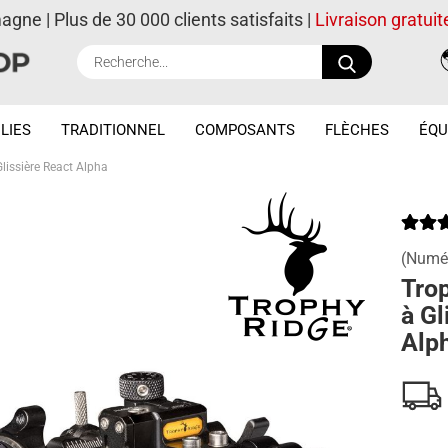
magne | Plus de 30 000 clients satisfaits |
Livraison gratuit
Recherche..
LIES
TRADITIONNEL
COMPOSANTS
FLÈCHES
ÉQU
lissière React Alpha
(Numér
Tro
à Gl
Alp