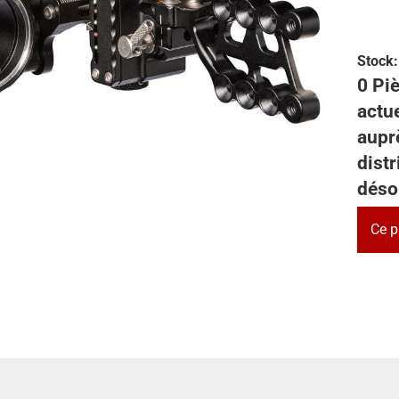
Stock:
0 Piè
actu
auprè
dist
déso
Ce p