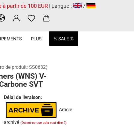
e à partir de 100 EUR
| Langue :
/
.
IPEMENTS
PLUS
% SALE %
o de produit:
SS0632
)
ners (WNS) V-
 Carbone SVT
Délai de livraison:
Article
archivé
(Qu'est-ce que cela veut dire ?)