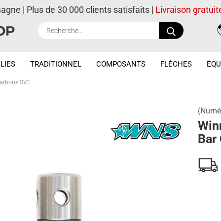
magne | Plus de 30 000 clients satisfaits |
Livraison gratuit
Recherche..
LIES
TRADITIONNEL
COMPOSANTS
FLÈCHES
ÉQU
Carbone SVT
(Numér
Win
Bar