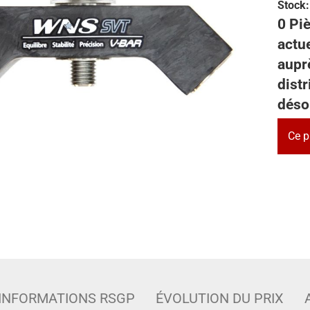
Stock:
0 Piè
actu
auprè
dist
déso
Ce p
INFORMATIONS RSGP
ÉVOLUTION DU PRIX