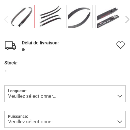
Délai de livraison:
A
à
Stock:
l
-
l
d
Longueur:
s
Puissance: