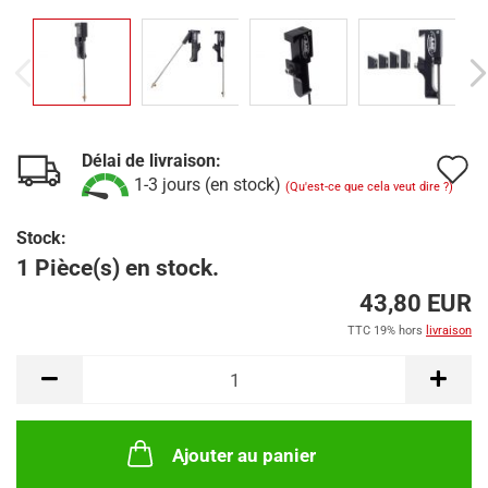
Délai de livraison:
A
1-3 jours (en stock)
(Qu'est-ce que cela veut dire ?)
à
Stock:
l
1 Pièce(s) en stock.
l
43,80 EUR
d
TTC 19% hors
livraison
s
Ajouter au panier