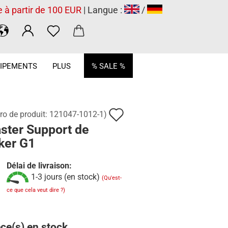
e à partir de 100 EUR
| Langue :
/
.
IPEMENTS
PLUS
% SALE %
Ajouter
o de produit:
121047-1012-1
)
ster Support de
à
ker G1
la
liste
Délai de livraison:
1-3 jours (en stock)
(Qu'est-
de
ce que cela veut dire ?)
souhaits
ce(s) en stock.