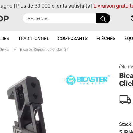
magne | Plus de 30 000 clients satisfaits |
Livraison gratuit
Recherche..
LIES
TRADITIONNEL
COMPOSANTS
FLÈCHES
ÉQU
»
Clicker
Bicaster Support de Clicker G1
(Numér
Bica
Clic
Stock:
5 Piè