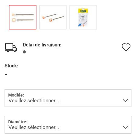
Délai de livraison:
A
à
Stock:
l
-
l
d
Modèle:
s
Diamètre: