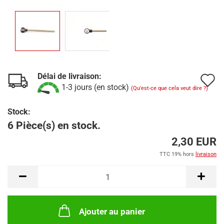
Délai de livraison:
A
1-3 jours (en stock)
(Qu'est-ce que cela veut dire ?)
à
Stock:
l
6 Pièce(s) en stock.
l
2,30 EUR
d
TTC 19% hors
livraison
s
Ajouter au panier