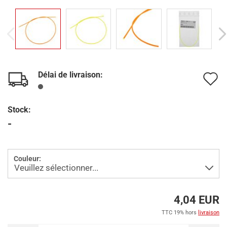
Délai de livraison:
A
à
Stock:
l
-
l
d
Couleur:
s
4,04 EUR
TTC 19% hors
livraison